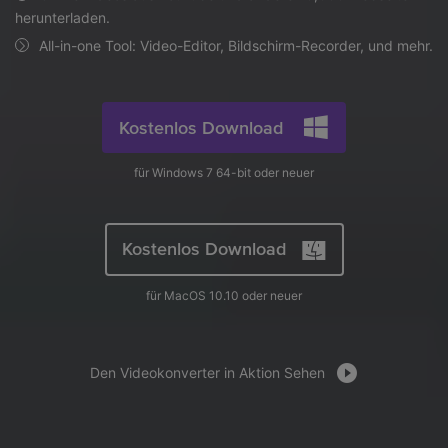
AI
herunterladen.
KI-Porträt
Anmelden
Tech Specs
JETZT KAUFEN
Video/Audio
Video/Audio
All-in-one Tool: Video-Editor, Bildschirm-Recorder, und mehr.
Ändern Sie den Videohintergrund
Eine vollständige Liste der unterstützten Formate, Geräte
mit KI.
und GPUs.
Bild
Suche
Updates von UniConverter
Kostenlos Download
Videoformat
Die neuesten Produktnachrichten und Updates.
Kameranutzer
für Windows 7 64-bit oder neuer
Ihr bester Video Converter
Soziale Medien
Der umfassende, verlustfreie und sichere Video Converter
mit hoher Geschwindigkeit.
Kostenlos Download
Mac-Benutzer
für MacOS 10.10 oder neuer
WEITERE TIPPS
Den Videokonverter in Aktion Sehen