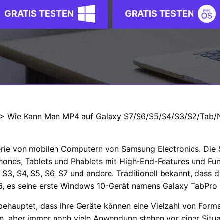
Alle Produkte ansehen
GRATIS TESTEN
GRATIS TESTEN
> Wie Kann Man MP4 auf Galaxy S7/S6/S5/S4/S3/S2/Tab/N
Serie von mobilen Computern von Samsung Electronics. Die
ones, Tablets und Phablets mit High-End-Features und Funk
 S3, S4, S5, S6, S7 und andere. Traditionell bekannt, dass 
6, es seine erste Windows 10-Gerät namens Galaxy TabPro 
behauptet, dass ihre Geräte können eine Vielzahl von Forma
, aber immer noch viele Anwendung stehen vor einer Situ