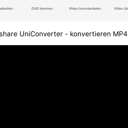
arbeiten
DVD brennen
Video herunterladen
Video üb
share UniConverter - konvertieren MP4