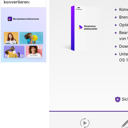
konvertieren:
Konv
Bren
Opti
Bear
von 
Down
Unte
OS 10
Sic