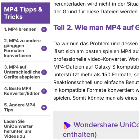
herunterladen wird nicht in der Sit
MP4 Tipps &
der Grund für diese Dateien werden 
Tricks
Teil 2. Wie man MP4 auf 
+
1. MP4 brennen
2. MP4 zu andere
Da wir nun das Problem und dessen U
gängigen
+
Formaten
lässt sich am besten spielen MP4 au
konvertieren
professionelle video-Konverter. Won
MP4-Dateien auf Galaxy S kompatib
3. MP4 auf
+
Unterschiedliche
unterstützt mehr als 150 Formate, so
Geräte abspielen
Reaktionsschnell und einfache Benut
4. Beste MP4
in kompatible Formate konvertiert
+
Konverter/Editor
spielen. Somit könnte man als eine
5. Andere MP4
+
Tips
Laden Sie
Wondershare UniCon
UniConverter
herunter, um
enthalten)
Videos zu