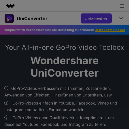
UniConverter
Jetzt testen
Top-Produkte
KI-gestützte digitale Kreativität
alität zu verbessern und die Auflösung zu erhöhen!
Jetzt kostenlos den Foto-Verb
Produkte
Business
Dienstprogramme
Überblick
UniConverter-Video Converter
Your All-in-one GoPro Video Toolbox
Funktionen
Über uns
Lösungen
Wondershare
Neu
UniConverter für Windows
Sprache-zu-Text
Presseraum
Online-Tools
Präzise Spracherkennung für
UniConverter
UniConverter für Mac
Neu
Audio und Video.
Shop
Anleitung
Online Kompressor
Free Video Converter
Bilder oder Videodateien im
Beliebt
GoPro-Videos verbessern mit Trimmen, Zuschneiden,
Handumdrehen komprimieren.
Support
Tipps&Tricks
Video Konverter
Anwenden von Effekten, Hinzufügen von Untertiteln, usw.
AniSmall-Video Compressor
Erleben Sie leistungsstarke und
Neu
GoPro-Videos einfach in Youtube, Facebook, Vimeo und
intelligente
KI Video-Verbesserung
Beliebt
Support
AniSmall für Desktop
Instagram kompatibles Format umwandeln.
Konvertierungsfähigkeiten.
Online Konverter
Automatische Verbesserung von
Video-, Audio- oder Bilddateien
Videos für eine klarere Qualität.
GoPro-Videos ohne Qualitätsverlust komprimieren, um
Support Center
Upgrade auf V17
AniSmall für iOS
kostenlos online umwandeln.
diese auf Youtube, Facebook und Instagram zu teilen.
KI-Funktionen
Alle nötigen Informationen, um UniConverter zu benutzen.