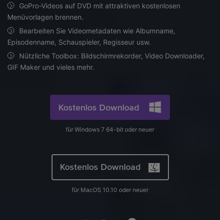
AI
GoPro-Videos auf DVD mit attraktiven kostenlosen
KI-Porträt
Anmelden
Tech Specs
JETZT KAUFEN
Video/Audio
Menüvorlagen brennen.
Video/Audio
Ändern Sie den Videohintergrund
Eine vollständige Liste der unterstützten Formate, Geräte
Bearbeiten Sie Videometadaten wie Albumname,
mit KI.
und GPUs.
Bild
Episodenname, Schauspieler, Regisseur usw.
Suche
Nützliche Toolbox: Bildschirmrekorder, Video Downloader,
Updates von UniConverter
Videoformat
GIF Maker und vieles mehr.
Die neuesten Produktnachrichten und Updates.
Kameranutzer
Ihr bester Video Converter
Soziale Medien
Kostenlos Download
Der umfassende, verlustfreie und sichere Video Converter
mit hoher Geschwindigkeit.
Mac-Benutzer
für Windows 7 64-bit oder neuer
WEITERE TIPPS
Kostenlos Download
für MacOS 10.10 oder neuer