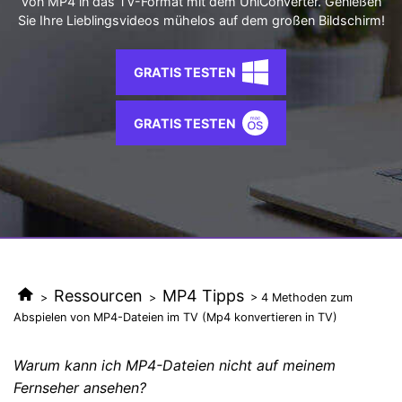
von MP4 in das TV-Format mit dem UniConverter. Genießen
AI
Sie Ihre Lieblingsvideos mühelos auf dem großen Bildschirm!
KI-Porträt
Anmelden
Tech Specs
JETZT KAUFEN
Video/Audio
Video/Audio
Ändern Sie den Videohintergrund
Eine vollständige Liste der unterstützten Formate, Geräte
mit KI.
und GPUs.
GRATIS TESTEN
Bild
Suche
Updates von UniConverter
Videoformat
GRATIS TESTEN
Die neuesten Produktnachrichten und Updates.
Kameranutzer
Ihr bester Video Converter
Soziale Medien
Der umfassende, verlustfreie und sichere Video Converter
mit hoher Geschwindigkeit.
Mac-Benutzer
WEITERE TIPPS
Ressourcen
MP4 Tipps
>
>
> 4 Methoden zum
Abspielen von MP4-Dateien im TV (Mp4 konvertieren in TV)
Warum kann ich MP4-Dateien nicht auf meinem
Fernseher ansehen?