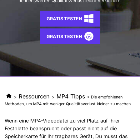
nennenswerten Qualitätsverlust leicht verkleinern.
AI
KI-Porträt
Anmelden
Tech Specs
JETZT KAUFEN
Video/Audio
Video/Audio
Ändern Sie den Videohintergrund
Eine vollständige Liste der unterstützten Formate, Geräte
GRATIS TESTEN
mit KI.
und GPUs.
Bild
Suche
GRATIS TESTEN
Updates von UniConverter
Videoformat
Die neuesten Produktnachrichten und Updates.
Kameranutzer
Ihr bester Video Converter
Soziale Medien
Der umfassende, verlustfreie und sichere Video Converter
mit hoher Geschwindigkeit.
Mac-Benutzer
WEITERE TIPPS
Ressourcen
MP4 Tipps
>
>
> Die empfohlenen
Methoden, um MP4 mit weniger Qualitätsverlust kleiner zu machen
Wenn eine MP4-Videodatei zu viel Platz auf Ihrer
Festplatte beansprucht oder passt nicht auf die
Speicherkarte für Ihr tragbares Gerät, Du musst das