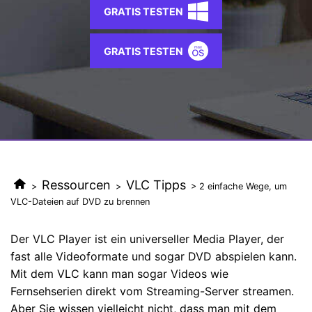
AI
GRATIS TESTEN
KI-Porträt
Anmelden
Tech Specs
JETZT KAUFEN
Video/Audio
Video/Audio
Ändern Sie den Videohintergrund
Eine vollständige Liste der unterstützten Formate, Geräte
mit KI.
GRATIS TESTEN
und GPUs.
Bild
Suche
Updates von UniConverter
Videoformat
Die neuesten Produktnachrichten und Updates.
Kameranutzer
Ihr bester Video Converter
Soziale Medien
Der umfassende, verlustfreie und sichere Video Converter
mit hoher Geschwindigkeit.
Mac-Benutzer
Ressourcen
VLC Tipps
>
>
> 2 einfache Wege, um
VLC-Dateien auf DVD zu brennen
WEITERE TIPPS
Der VLC Player ist ein universeller Media Player, der
fast alle Videoformate und sogar DVD abspielen kann.
Mit dem VLC kann man sogar Videos wie
Fernsehserien direkt vom Streaming-Server streamen.
Aber Sie wissen vielleicht nicht, dass man mit dem