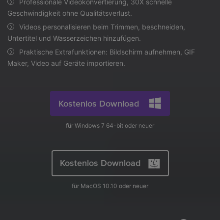
Professionale Videokonvertierung, 30X schnelle
AI
Geschwindigkeit ohne Qualitätsverlust.
KI-Porträt
Anmelden
Tech Specs
JETZT KAUFEN
Video/Audio
Video/Audio
Ändern Sie den Videohintergrund
Videos personalisieren beim Trimmen, beschneiden,
Eine vollständige Liste der unterstützten Formate, Geräte
mit KI.
Untertitel und Wasserzeichen hinzufügen.
und GPUs.
Bild
Suche
Praktische Extrafunktionen: Bildschirm aufnehmen, GIF
Updates von UniConverter
Maker, Video auf Geräte importieren.
Videoformat
Die neuesten Produktnachrichten und Updates.
Kameranutzer
Ihr bester Video Converter
Kostenlos Download
Soziale Medien
Der umfassende, verlustfreie und sichere Video Converter
mit hoher Geschwindigkeit.
Mac-Benutzer
für Windows 7 64-bit oder neuer
WEITERE TIPPS
Kostenlos Download
für MacOS 10.10 oder neuer