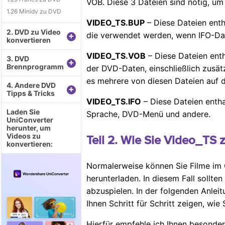
VOB. Diese 3 Dateien sind nötig, um
1.26 Minidv zu DVD
VIDEO_TS.BUP
– Diese Dateien enth
2. DVD zu Video
die verwendet werden, wenn IFO-Dat
+
konvertieren
VIDEO_TS.VOB
– Diese Dateien enth
3. DVD
+
Brennprogramm
der DVD-Daten, einschließlich zusät
es mehrere von diesen Dateien auf 
4. Andere DVD
+
Tipps & Tricks
VIDEO_TS.IFO
– Diese Dateien entha
Laden Sie
Sprache, DVD-Menü und andere.
UniConverter
herunter, um
Videos zu
Teil 2. Wie Sie Video_TS
konvertieren:
Normalerweise können Sie Filme im 
herunterladen. In diesem Fall sollt
abzuspielen. In der folgenden Anlei
Ihnen Schritt für Schritt zeigen, wi
Hierfür empfehle ich Ihnen besonde