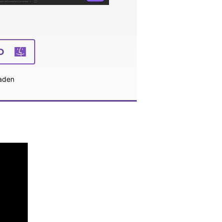
D
aden