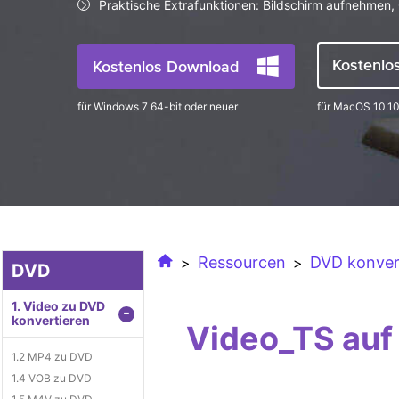
Praktische Extrafunktionen: Bildschirm aufnehmen, 
Kostenlo
Kostenlos Download
für Windows 7 64-bit oder neuer
für MacOS 10.10
Ressourcen
DVD konver
>
>
DVD
1. Video zu DVD
-
konvertieren
Video_TS auf
1.2 MP4 zu DVD
1.4 VOB zu DVD