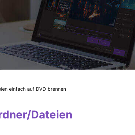
ien einfach auf DVD brennen
rdner/Dateien