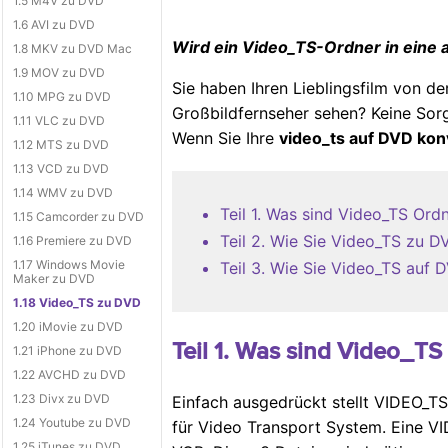
1.5 M4V zu DVD
1.6 AVI zu DVD
Wird ein Video_TS-Ordner in eine 
1.8 MKV zu DVD Mac
1.9 MOV zu DVD
Sie haben Ihren Lieblingsfilm von d
1.10 MPG zu DVD
Großbildfernseher sehen? Keine Sor
1.11 VLC zu DVD
Wenn Sie Ihre
video_ts auf DVD kon
1.12 MTS zu DVD
1.13 VCD zu DVD
1.14 WMV zu DVD
Teil 1. Was sind Video_TS Ord
1.15 Camcorder zu DVD
Teil 2. Wie Sie Video_TS zu 
1.16 Premiere zu DVD
1.17 Windows Movie
Teil 3. Wie Sie Video_TS auf
Maker zu DVD
1.18 Video_TS zu DVD
1.20 iMovie zu DVD
Teil 1. Was sind Video_T
1.21 iPhone zu DVD
1.22 AVCHD zu DVD
1.23 Divx zu DVD
Einfach ausgedrückt stellt VIDEO_TS
1.24 Youtube zu DVD
für Video Transport System. Eine V
1.25 iTunes zu DVD