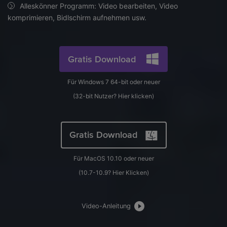
AI
Alleskönner Programm: Video bearbeiten, Video
KI-Porträt
Anmelden
Tech Specs
JETZT KAUFEN
Video/Audio
komprimieren, Bidlschirm aufnehmen usw.
Video/Audio
Ändern Sie den Videohintergrund
Eine vollständige Liste der unterstützten Formate, Geräte
mit KI.
und GPUs.
Bild
Suche
Gratis Download
Updates von UniConverter
Videoformat
Die neuesten Produktnachrichten und Updates.
Für Windows 7 64-bit oder neuer
Kameranutzer
(32-bit Nutzer?
Hier klicken
)
Ihr bester Video Converter
Soziale Medien
Der umfassende, verlustfreie und sichere Video Converter
mit hoher Geschwindigkeit.
Mac-Benutzer
Gratis Download
WEITERE TIPPS
Für MacOS 10.10 oder neuer
(10.7-10.9?
Hier Klicken
)
Video-Anleitung