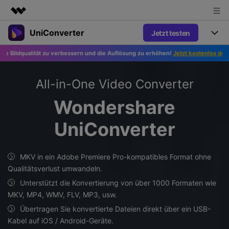
UniConverter
Jetzt testen
Top-Produkte
KI-gestützte digitale Kreativität
ualität zu verbessern und die Auflösung zu erhöhen!
Jetzt kostenlos den Foto-Ver
Produkte
Business
Dienstprogramme
Überblick
UniConverter-Video Converter
All-in-One Video Converter
Funktionen
Über uns
Lösungen
Wondershare
Neu
UniConverter für Windows
Sprache-zu-Text
Presseraum
Online-Tools
Präzise Spracherkennung für
UniConverter
UniConverter für Mac
Neu
Audio und Video.
Shop
Anleitung
Online Kompressor
Free Video Converter
Bilder oder Videodateien im
Beliebt
MKV in ein Adobe Premiere Pro-kompatibles Format ohne
Handumdrehen komprimieren.
Support
Tipps&Tricks
Video Konverter
Qualitätsverlust umwandeln.
AniSmall-Video Compressor
Erleben Sie leistungsstarke und
Neu
Unterstützt die Konvertierung von über 1000 Formaten wie
intelligente
KI Video-Verbesserung
Beliebt
Support
AniSmall für Desktop
MKV, MP4, WMV, FLV, MP3, usw.
Konvertierungsfähigkeiten.
Online Konverter
Automatische Verbesserung von
Video-, Audio- oder Bilddateien
Videos für eine klarere Qualität.
Übertragen Sie konvertierte Dateien direkt über ein USB-
Support Center
Upgrade auf V17
AniSmall für iOS
kostenlos online umwandeln.
Kabel auf iOS / Android-Geräte.
KI-Funktionen
Alle nötigen Informationen, um UniConverter zu benutzen.