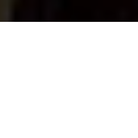
Ressource
MKV Tipps
>
>
> Sie können MKV nicht in
Adobe Premiere Pro importieren? Gelöst!
Sie können MKV nicht in Adobe Premiere Pro
importieren? Gelöst!