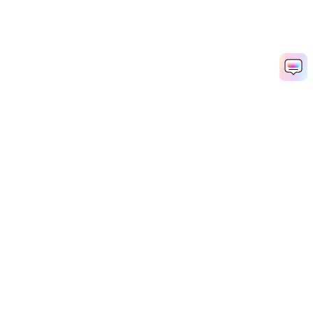
Hero Produkte
Wondershare
KI entdecken