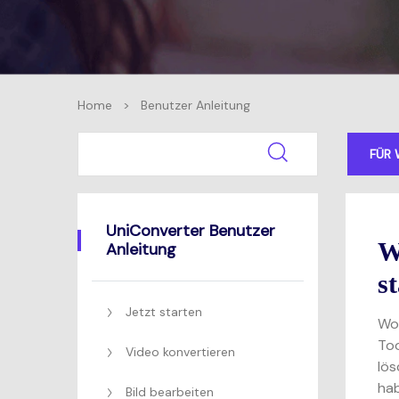
Home
>
Benutzer Anleitung
FÜR
UniConverter Benutzer
W
Anleitung
s
Jetzt starten
Won
Too
Video konvertieren
lös
hab
Bild bearbeiten