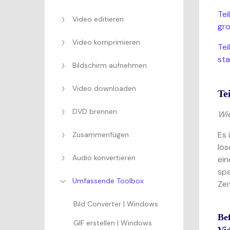
Tei
Video editieren
gr
Video komprimieren
Tei
sta
Bildschirm aufnehmen
Video downloaden
Te
DVD brennen
Wie
Es 
Zusammenfügen
lös
Audio konvertieren
ein
spa
Umfassende Toolbox
Zei
Bild Converter | Windows
Be
GIF erstellen | Windows