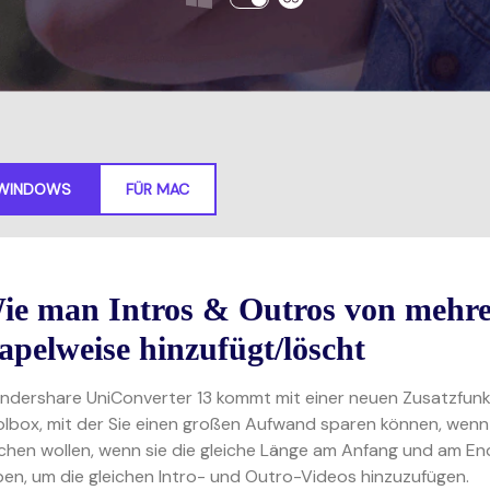
Alle Produkte ansehen
Neueste Version herunterladen
 WINDOWS
FÜR MAC
ie man Intros & Outros von mehre
tapelweise hinzufügt/löscht
dershare UniConverter 13 kommt mit einer neuen Zusatzfunkt
lbox, mit der Sie einen großen Aufwand sparen können, wenn 
chen wollen, wenn sie die gleiche Länge am Anfang und am En
en, um die gleichen Intro- und Outro-Videos hinzuzufügen.