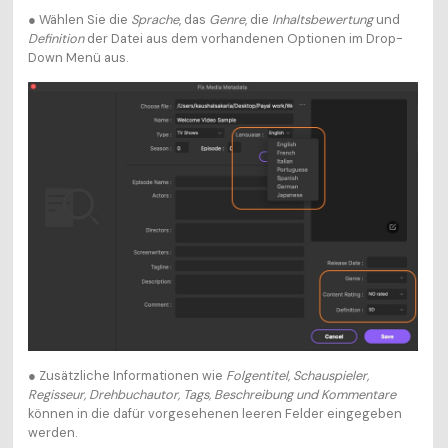
● Wählen Sie die
Sprache
, das
Genre
, die
Inhaltsbewertung
und
Definition
der Datei aus dem vorhandenen Optionen im Drop-
Down Menü aus.
● Zusätzliche Informationen wie
Folgentitel, Schauspieler,
Regisseur, Drehbuchautor, Tags, Beschreibung und Kommentare
können in die dafür vorgesehenen leeren Felder eingegeben
werden.