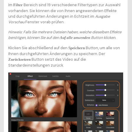
Im
Bereich sind 19 verschiedene Filtertypen zur Auswahl
Filter
vorhanden. Sie können die von Ihnen angewendeten Effekte
und durchgeführten Änderungen in Echtzeit im
Ausgabe
Vorschau
Fenster vorab prüfen.
Hinweis: Falls Sie mehrere Dateien haben, welche dieselben Effekte
benötigen, können Sie auf den
Button klicken.
Auf alle anwenden
Klicken Sie abschließend auf den
Button, um alle von
Speichern
Ihnen durchgeführten Änderungen zu speichern. Der
Button setzt das Video auf die
Zurücksetzen
Standardeinstellungen zurück.