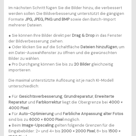
Im nächsten Schritt fügen Sie die Bilder hinzu, die verbessert
werden sollen. Die Bildverbesserung unterstützt die gängigen
Formate
JPG, JPEG, PNG und BMP
sowie den Batch-Import
mehrerer Dateien.
● Sie können Ihre Bilder direkt per
Drag & Drop
in das Fenster
der Bildverbesserung ziehen.
● Oder klicken Sie auf die Schaltfläche
Dateien hinzufügen
, um
ein Datei-Auswahlfenster zu öffnen und die gewünschten
Bilder zu wählen.
● Pro Durchgang können Sie bis zu
20 Bilder
gleichzeitig
importieren.
Die maximal unterstützte Auflösung ist je nach KI-Modell
unterschiedlich:
● Für
Gesichtsverbesserung
,
Grundreparatur
,
Erweiterte
Reparatur
und
Farbkorrektur
liegt die Obergrenze bei
4000 ×
4000 Pixel
.
● Für
Auto-Optimierung
und
Farbliche Anpassung alter Fotos
sind bis zu
6000 × 6000 Pixel
möglich.
● Beim
Image-Upscaling
gelten folgende Grenzen für die
Eingabebilder: 2× und 4× bis
2000 × 2000 Pixel
, 8× bis
1500 ×