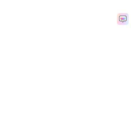
Hero Produkte
Wondershare
KI entdecken