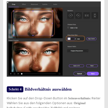
Bildverhältnis auswählen
Schritt 4
Klicken Sie auf den Drop-Down Button im
Reiter
Seitenverhältnis:
Wählen Sie aus den folgenden Optionen aus:
Original
,
,
und weitere.
beibehalten
Größe zuschneiden
Vollbild