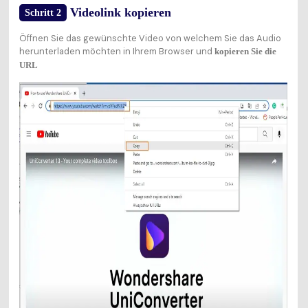
Videolink kopieren
Schritt 2
Öffnen Sie das gewünschte Video von welchem Sie das Audio
herunterladen möchten in Ihrem Browser und
kopieren Sie die
URL