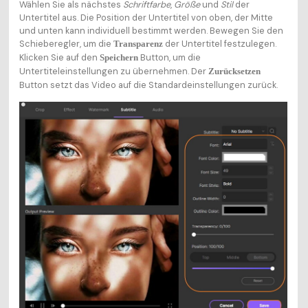
Wählen Sie als nächstes
Schriftfarbe
,
Größe
und
Stil
der
Untertitel aus. Die Position der Untertitel von oben, der Mitte
und unten kann individuell bestimmt werden. Bewegen Sie den
Schieberegler, um die
der Untertitel festzulegen.
Transparenz
Klicken Sie auf den
Button, um die
Speichern
Untertiteleinstellungen zu übernehmen. Der
Zurücksetzen
Button setzt das Video auf die Standardeinstellungen zurück.