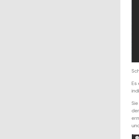
Sch
Es 
ind
Sie
der
erm
un