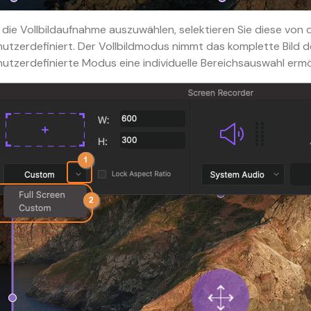
die Vollbildaufnahme auszuwählen, selektieren Sie diese v
utzerdefiniert. Der Vollbildmodus nimmt das komplette Bild 
utzerdefinierte Modus eine individuelle Bereichsauswahl ermö