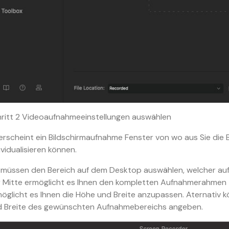
ritt 2
Videoaufnahmeeinstellungen auswählen
erscheint ein Bildschirmaufnahme Fenster von wo aus Sie die
ividualisieren können.
 müssen den Bereich auf dem Desktop auswählen, welcher a
 Mitte ermöglicht es Ihnen den kompletten Aufnahmerahmen
öglicht es Ihnen die Höhe und Breite anzupassen. Aternativ 
d Breite des gewünschten Aufnahmebereichs angeben.