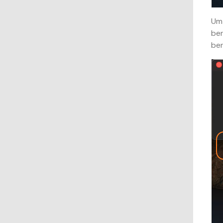
Um 
ben
ben