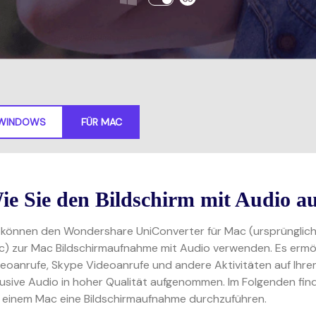
Alle Produkte ansehen
Neueste Version herunterladen
 WINDOWS
FÜR MAC
ie Sie den Bildschirm mit Audio 
 können den Wondershare UniConverter für Mac (ursprünglic
) zur Mac Bildschirmaufnahme mit Audio verwenden. Es ermö
eoanrufe, Skype Videoanrufe und andere Aktivitäten auf Ih
lusive Audio in hoher Qualität aufgenommen. Im Folgenden find
 einem Mac eine Bildschirmaufnahme durchzuführen.