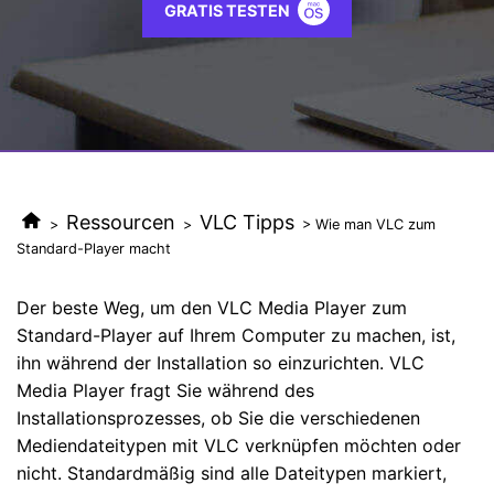
GRATIS TESTEN
AI
KI-Porträt
Anmelden
Tech Specs
JETZT KAUFEN
Video/Audio
Video/Audio
Ändern Sie den Videohintergrund
Eine vollständige Liste der unterstützten Formate, Geräte
mit KI.
und GPUs.
Bild
Suche
Updates von UniConverter
Videoformat
Die neuesten Produktnachrichten und Updates.
Kameranutzer
Ihr bester Video Converter
Ressourcen
VLC Tipps
>
>
> Wie man VLC zum
Soziale Medien
Der umfassende, verlustfreie und sichere Video Converter
Standard-Player macht
mit hoher Geschwindigkeit.
Mac-Benutzer
Der beste Weg, um den VLC Media Player zum
WEITERE TIPPS
Standard-Player auf Ihrem Computer zu machen, ist,
ihn während der Installation so einzurichten. VLC
Media Player fragt Sie während des
Installationsprozesses, ob Sie die verschiedenen
Mediendateitypen mit VLC verknüpfen möchten oder
nicht. Standardmäßig sind alle Dateitypen markiert,