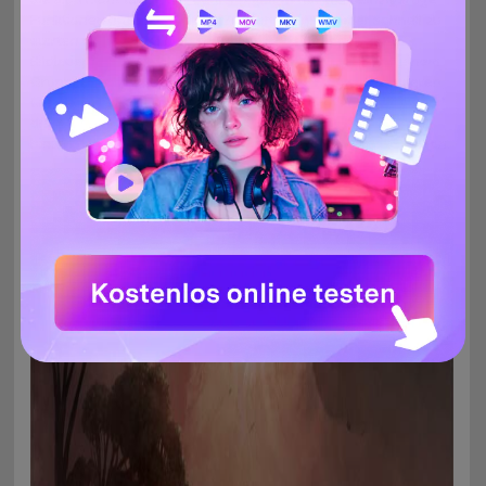
Funktionen unter der Haube. Zunächst einmal ist er schnell zu
starten und bietet einen schnellen und flüssigen
Bildladeprozess. Zweitens ermöglicht er Ihnen, Bilder in einem
Gruppen-in-Gruppen-Modus zu sortieren und zu gruppieren,
um in Zukunft schneller auf Fotos zugreifen zu können. Und
drittens können Anwender über 55 Übergangseffekte
hinzufügen, zuschneiden, drehen und animierte GIFs anzeigen.